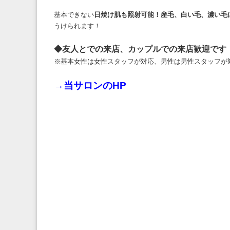
基本できない
日焼け肌も照射可能！産毛、白い毛、濃い毛
うけられます！
◆友人とでの来店、カップルでの来店歓迎です
※基本女性は女性スタッフが対応、男性は男性スタッフが
→
当サロンのHP