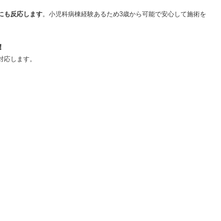
にも反応します
。小児科病棟経験あるため3歳から可能で安心して施術を
！
対応します。