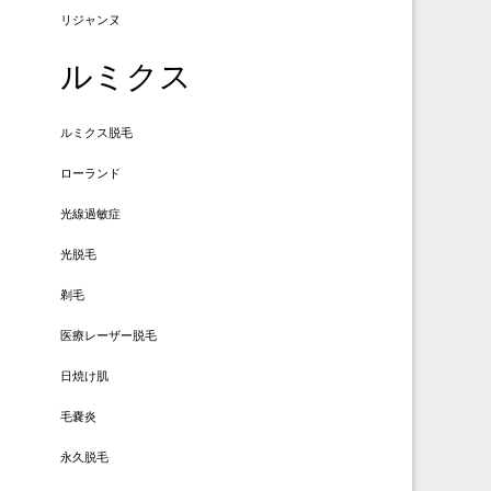
リジャンヌ
ルミクス
ルミクス脱毛
ローランド
光線過敏症
光脱毛
剃毛
医療レーザー脱毛
日焼け肌
毛嚢炎
永久脱毛