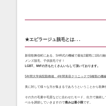
★エピラージュ脱毛とは. . .
新宿歌舞伎町にある、SHR式の機械で最短2週間に1回の
メンズ脱毛、子供脱毛です！
LGBT、MtFの方もたくさんいらして頂いております。
5年間大学病院勤務後、4年間美容クリニックで6種類の機
美に対して様々な方が集まるであろうということから歌舞
その方の毛量や毛質などに合わせたモード、出力で施術し
ベルを調節していきますので
痛みは最小限
です。