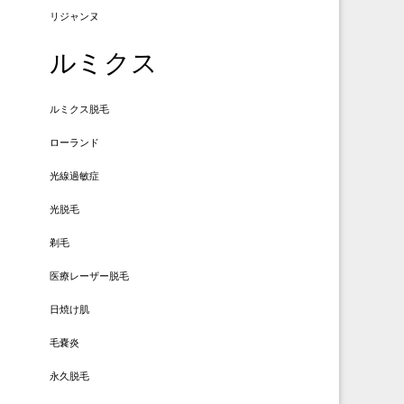
リジャンヌ
ルミクス
ルミクス脱毛
ローランド
光線過敏症
光脱毛
剃毛
医療レーザー脱毛
日焼け肌
毛嚢炎
永久脱毛