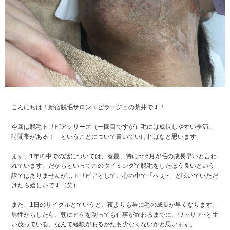
こんにちは！新宿脱毛サロンエピラージュの荒井です！
今回は脱毛トリビアシリーズ（一回目ですが）毛には成長しやすい季節、
時間帯がある！ ということについて書いていければなと思います。
まず、1年の中での話については、春夏、特に5~6月が毛の成長早いと言わ
れています。だからといってこのタイミングで脱毛をしたほう良いという
訳ではありませんが…トリビアとして、心の中で「へぇ~」と呟いていただ
けたら嬉しいです（笑）
また、1日のサイクルとでいうと、夜よりも昼に毛の成長が早くなります。
男性からしたら、朝にヒゲを剃っても仕事が終わるまでに、ワッサァ~と生
い茂っている、なんて経験があるかたも少なくないかと思います。