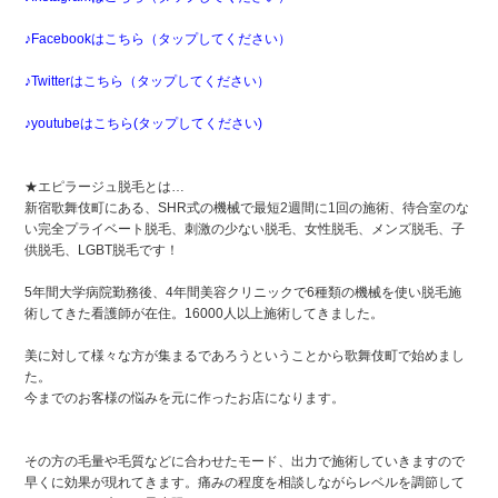
♪
Facebookはこちら（タップしてください）
♪
Twitterはこちら（タップしてください）
♪
youtubeはこちら(タップしてください)
★エピラージュ脱毛とは…
新宿歌舞伎町にある、SHR式の機械で最短2週間に1回の施術、待合室のな
い完全プライベート脱毛、刺激の少ない脱毛、女性脱毛、メンズ脱毛、子
供脱毛、LGBT脱毛です！
5年間大学病院勤務後、4年間美容クリニックで6種類の機械を使い脱毛施
術してきた看護師が在住。16000人以上施術してきました。
美に対して様々な方が集まるであろうということから歌舞伎町で始めまし
た。
今までのお客様の悩みを元に作ったお店になります。
その方の毛量や毛質などに合わせたモード、出力で施術していきますので
早くに効果が現れてきます。痛みの程度を相談しながらレベルを調節して