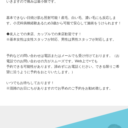
いきますので痛みは最小限です。
基本できない日焼け肌も照射可能！産毛、白い毛、濃い毛にも反応しま
す。小児科病棟経験あるため3歳から可能で安心して施術をうけられます！
◆友人とでの来店、カップルでの来店歓迎です！
※基本女性は女性スタッフが対応、男性は男性スタッフが対応します。
予約などの問い合わせは電話またはメールでも受け付けております。（お
電話でのお問い合わせの方がスムーズです。Web上で×でも
予約できる可能性があります。諦めずにお電話ください。できる限りご希
望に沿うように予約をおとりいたします。）
いつでもお待ちしております！
※混雑のお日にちがありますのでお早めのご予約をお勧め致します。